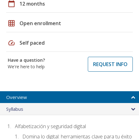
calendar_today
12 months
grid_on
Open enrollment
speed
Self paced
Have a question?
REQUEST INFO
We're here to help
Overview
Syllabus
Alfabetización y seguridad digital
Domina lo digital: herramientas clave para tu éxito