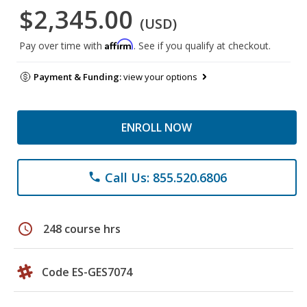
$2,345.00
(USD)
Affirm
Pay over time with
. See if you qualify at checkout.
Payment & Funding:
view your options
ENROLL NOW
Call Us: 855.520.6806
phone
schedule
248 course hrs
Code ES-GES7074