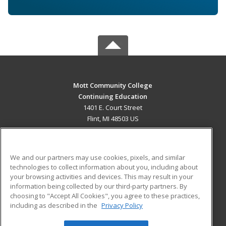
Mott Community College
Continuing Education
1401 E. Court Street
Flint, MI 48503 US
MAIN CONTENT
Career Training
We and our partners may use cookies, pixels, and similar
technologies to collect information about you, including about
ADDITIONAL RESOURCES
your browsing activities and devices. This may result in your
information being collected by our third-party partners. By
Military
Student Blog
choosing to "Accept All Cookies", you agree to these practices,
Financial Assistance
including as described in the
Privacy Policy
Help