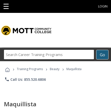
☰
LOGIN
Search
Go
Career
Training
›
›
›
Programs
Training Programs
Beauty
Maquillista
phone
Call Us: 855.520.6806
Maquillista