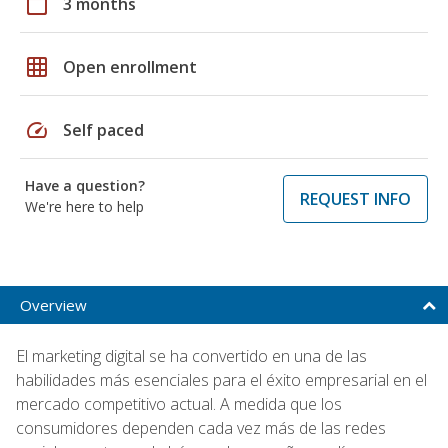
calendar_today
3 months
grid_on
Open enrollment
speed
Self paced
Have a question?
REQUEST INFO
We're here to help
Overview
El marketing digital se ha convertido en una de las
habilidades más esenciales para el éxito empresarial en el
mercado competitivo actual. A medida que los
consumidores dependen cada vez más de las redes