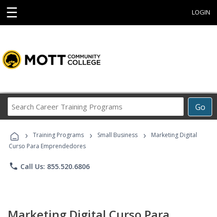
☰
LOGIN
Search
Go
Career
Training
›
›
›
Programs
Training Programs
Small Business
Marketing Digital
Curso Para Emprendedores
phone
Call Us: 855.520.6806
Marketing Digital Curso Para