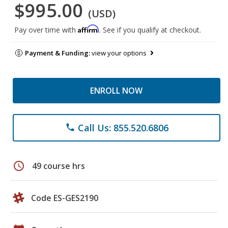
$995.00
(USD)
Affirm
Pay over time with
. See if you qualify at checkout.
Payment & Funding:
view your options
ENROLL NOW
Call Us: 855.520.6806
phone
schedule
49 course hrs
Code ES-GES2190