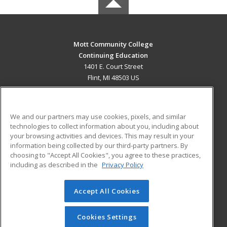
Mott Community College
Continuing Education
1401 E. Court Street
Flint, MI 48503 US
MAIN CONTENT
Career Training
We and our partners may use cookies, pixels, and similar
technologies to collect information about you, including about
ADDITIONAL RESOURCES
your browsing activities and devices. This may result in your
information being collected by our third-party partners. By
Military
Student Blog
choosing to "Accept All Cookies", you agree to these practices,
Financial Assistance
including as described in the
Privacy Policy
Help
Accept All Cookies
© 2026 ed2go, a division of Cengage Learning. All rights
reserved. The material on this site cannot be reproduced or
redistributed unless you have obtained prior written
Cookies Settings
permission from Cengage Learning.
Privacy Policy